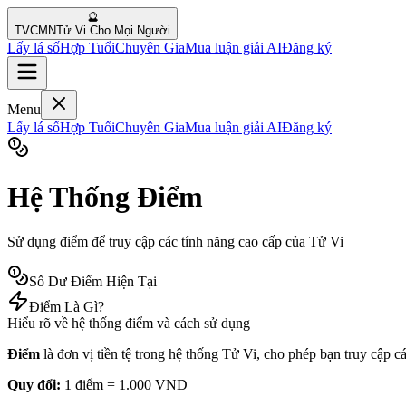
🔮
TVCMN
Tử Vi Cho Mọi Người
Lấy lá số
Hợp Tuổi
Chuyên Gia
Mua luận giải AI
Đăng ký
Menu
Lấy lá số
Hợp Tuổi
Chuyên Gia
Mua luận giải AI
Đăng ký
Hệ Thống Điểm
Sử dụng điểm để truy cập các tính năng cao cấp của Tử Vi
Số Dư Điểm Hiện Tại
Điểm Là Gì?
Hiểu rõ về hệ thống điểm và cách sử dụng
Điểm
là đơn vị tiền tệ trong hệ thống Tử Vi, cho phép bạn truy cập 
Quy đổi:
1 điểm =
1.000
VND