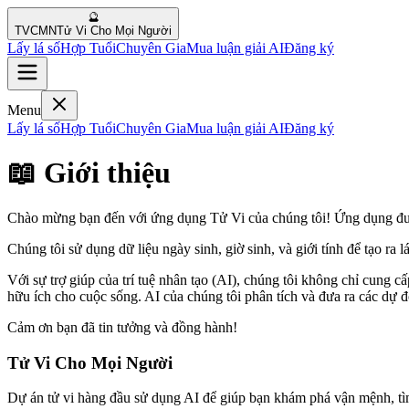
🔮
TVCMN
Tử Vi Cho Mọi Người
Lấy lá số
Hợp Tuổi
Chuyên Gia
Mua luận giải AI
Đăng ký
Menu
Lấy lá số
Hợp Tuổi
Chuyên Gia
Mua luận giải AI
Đăng ký
📖 Giới thiệu
Chào mừng bạn đến với ứng dụng Tử Vi của chúng tôi! Ứng dụng được
Chúng tôi sử dụng dữ liệu ngày sinh, giờ sinh, và giới tính để tạo ra
Với sự trợ giúp của trí tuệ nhân tạo (AI), chúng tôi không chỉ cung c
hữu ích cho cuộc sống. AI của chúng tôi phân tích và đưa ra các dự đ
Cảm ơn bạn đã tin tưởng và đồng hành!
Tử Vi Cho Mọi Người
Dự án tử vi hàng đầu sử dụng AI để giúp bạn khám phá vận mệnh, tìm