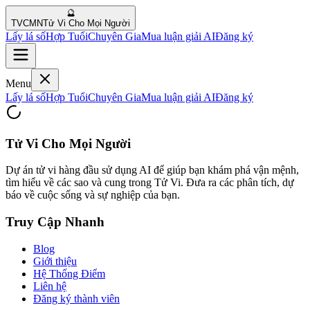
🔮
TVCMN
Tử Vi Cho Mọi Người
Lấy lá số
Hợp Tuổi
Chuyên Gia
Mua luận giải AI
Đăng ký
Menu
Lấy lá số
Hợp Tuổi
Chuyên Gia
Mua luận giải AI
Đăng ký
Tử Vi Cho Mọi Người
Dự án tử vi hàng đầu sử dụng AI để giúp bạn khám phá vận mệnh,
tìm hiểu về các sao và cung trong Tử Vi. Đưa ra các phân tích, dự
báo về cuộc sống và sự nghiệp của bạn.
Truy Cập Nhanh
Blog
Giới thiệu
Hệ Thống Điểm
Liên hệ
Đăng ký thành viên