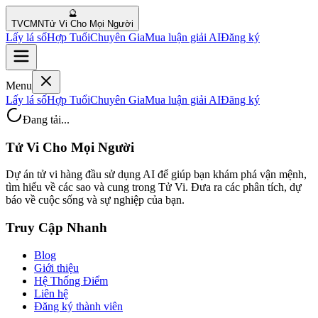
🔮
TVCMN
Tử Vi Cho Mọi Người
Lấy lá số
Hợp Tuổi
Chuyên Gia
Mua luận giải AI
Đăng ký
Menu
Lấy lá số
Hợp Tuổi
Chuyên Gia
Mua luận giải AI
Đăng ký
Đang tải...
Tử Vi Cho Mọi Người
Dự án tử vi hàng đầu sử dụng AI để giúp bạn khám phá vận mệnh,
tìm hiểu về các sao và cung trong Tử Vi. Đưa ra các phân tích, dự
báo về cuộc sống và sự nghiệp của bạn.
Truy Cập Nhanh
Blog
Giới thiệu
Hệ Thống Điểm
Liên hệ
Đăng ký thành viên